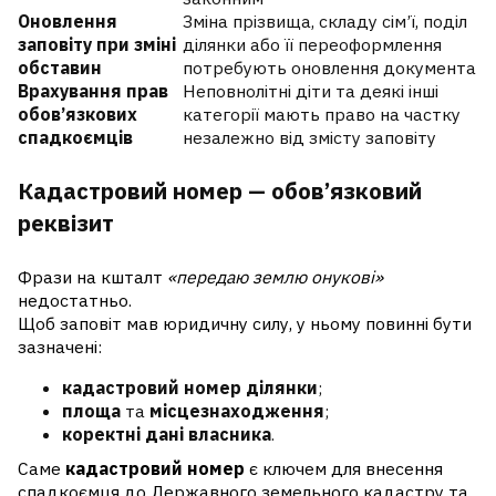
Оновлення
Зміна прізвища, складу сім’ї, поділ
заповіту при зміні
ділянки або її переоформлення
обставин
потребують оновлення документа
Врахування прав
Неповнолітні діти та деякі інші
обов’язкових
категорії мають право на частку
спадкоємців
незалежно від змісту заповіту
Кадастровий номер — обов’язковий
реквізит
Фрази на кшталт
«передаю землю онукові»
недостатньо.
Щоб заповіт мав юридичну силу, у ньому повинні бути
зазначені:
кадастровий номер ділянки
;
площа
та
місцезнаходження
;
коректні дані власника
.
Саме
кадастровий номер
є ключем для внесення
спадкоємця до Державного земельного кадастру та