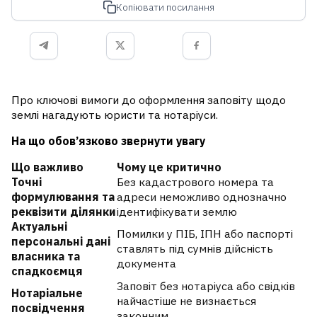
Копіювати посилання
Про ключові вимоги до оформлення заповіту щодо
землі нагадують юристи та нотаріуси.
На що обов’язково звернути увагу
Що важливо
Чому це критично
Точні
Без кадастрового номера та
формулювання та
адреси неможливо однозначно
реквізити ділянки
ідентифікувати землю
Актуальні
Помилки у ПІБ, ІПН або паспорті
персональні дані
ставлять під сумнів дійсність
власника та
документа
спадкоємця
Заповіт без нотаріуса або свідків
Нотаріальне
найчастіше не визнається
посвідчення
законним