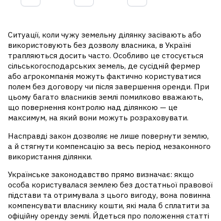
Ситуації, коли чужу земельну ділянку засівають або
використовують без дозволу власника, в Україні
трапляються досить часто. Особливо це стосується
сільськогосподарських земель, де сусідній фермер
або агрокомпанія можуть фактично користуватися
полем без договору чи після завершення оренди. При
цьому багато власників землі помилково вважають,
що повернення контролю над ділянкою — це
максимум, на який вони можуть розраховувати.
Насправді закон дозволяє не лише повернути землю,
а й стягнути компенсацію за весь період незаконного
використання ділянки.
Українське законодавство прямо визначає: якщо
особа користувалася землею без достатньої правової
підстави та отримувала з цього вигоду, вона повинна
компенсувати власнику кошти, які мала б сплатити за
офіційну оренду землі. Йдеться про положення статті