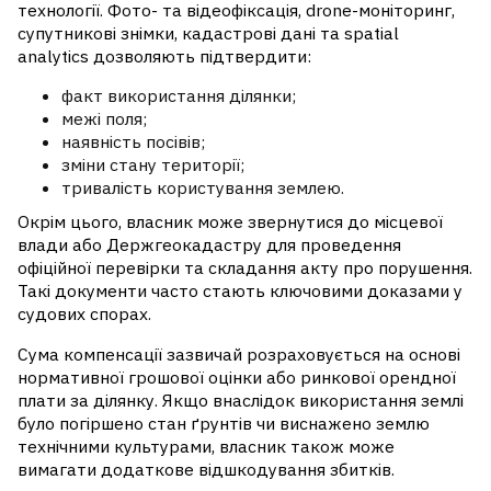
технології. Фото- та відеофіксація, drone-моніторинг,
супутникові знімки, кадастрові дані та spatial
analytics дозволяють підтвердити:
факт використання ділянки;
межі поля;
наявність посівів;
зміни стану території;
тривалість користування землею.
Окрім цього, власник може звернутися до місцевої
влади або Держгеокадастру для проведення
офіційної перевірки та складання акту про порушення.
Такі документи часто стають ключовими доказами у
судових спорах.
Сума компенсації зазвичай розраховується на основі
нормативної грошової оцінки або ринкової орендної
плати за ділянку. Якщо внаслідок використання землі
було погіршено стан ґрунтів чи виснажено землю
технічними культурами, власник також може
вимагати додаткове відшкодування збитків.