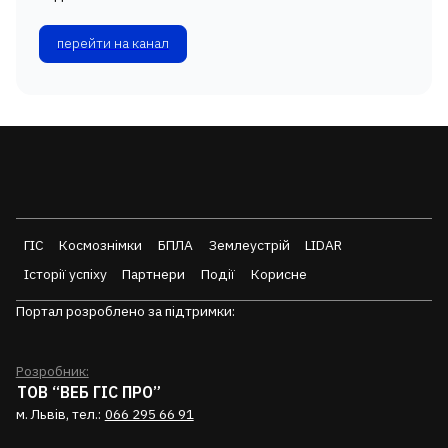
перейти на канал
ГІС
Космознімки
БПЛА
Землеустрій
LIDAR
Історії успіху
Партнери
Події
Корисне
Портал розроблено за підтримки:
Розробник:
ТОВ “ВЕБ ГІС ПРО”
м. Львів, тел.:
066 295 66 91