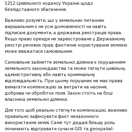
1212 Цивільного кодексу України щодо
безпідставного збагачення.
Важливо розуміти, що у земельних питаннях
вирішальним є не усні домовленості чи навіть
підписані документи, а державна реєстрація права.
Якщо право оренди не зареєстроване у Державному
реєстрі речових прав, фактичне користування землею
може вважатися самовільним.
Самовільне зайняття земельної ділянки є порушенням
земельного законодавства та може тягнути цивільну,
адміністративну або навіть кримінальну
відповідальність. При цьому порушник не має права
вимагати компенсацію за витрати на насіння,
добрива чи обробіток поля. Закон стоїть на боці
власника земельної ділянки.
Для того щоб реально стягнути компенсацію, важливо
правильно зафіксувати факт незаконного
використання землі. Саме тут дедалі більшу роль
починають відігравати сучасні GIS та geospatial-