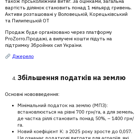
також гірськолижний витяг. За оцінками, загальна
вартість ділянок становить понад 1 мільярд гривень.
Активи розташовані у Воловецькій, Корецьківський
та Пилипецькій ОТ
Продаж буде організовано через платформу
ProZorro.Продажі, а вилучені кошти підуть на
підтримку Збройних сил України.
Джерело
Збільшення податків на землю
Основні нововведення:
Мінімальний податок на землю (МПЗ):
встановлюється на рівні 700 грн/га, а для земель,
де частка ріллі становить понад 50%, – 1400 грн/
га.
Новий коефіцієнт К: з 2025 року зросте до 0,057.
Це означає додаткові витрати для аграріїв, які