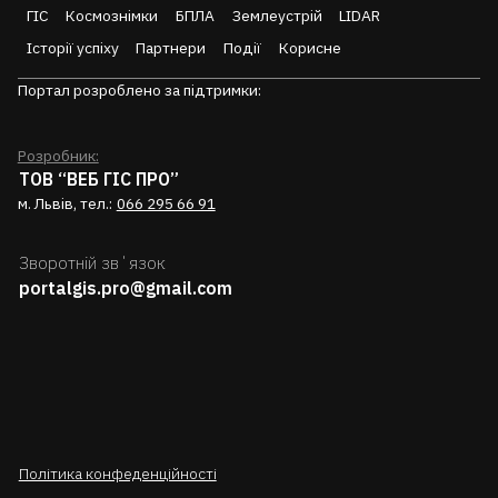
ГІС
Космознімки
БПЛА
Землеустрій
LIDAR
Історії успіху
Партнери
Події
Корисне
Портал розроблено за підтримки:
Розробник:
ТОВ “ВЕБ ГІС ПРО”
м. Львів, тел.:
066 295 66 91
Зворотній звʼязок
portalgis.pro@gmail.com
Політика конфеденційності