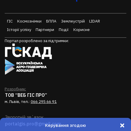
ГІС
Космознімки
БПЛА
Землеустрій
LIDAR
Історії успіху
Партнери
Події
Корисне
Портал розроблено за підтримки:
Розробник:
ТОВ “ВЕБ ГІС ПРО”
м. Львів, тел.:
066 295 66 91
Зворотній звʼязок
portalgis.pro@gmail.com
Керування згодою