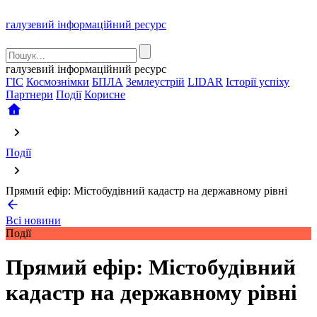
галузевий інформаційний ресурс
галузевий інформаційний ресурс
ГІС
Космознімки
БПЛА
Землеустрій
LIDAR
Історії успіху
Партнери
Події
Корисне
Події
Прямий ефір: Містобудівний кадастр на державному рівні
Всі новини
Події
Прямий ефір: Містобудівний
кадастр на державному рівні