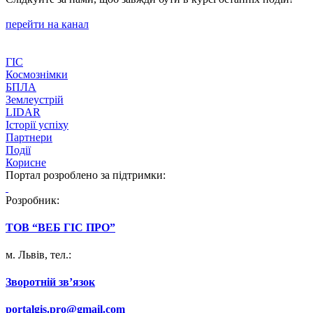
перейти на канал
ГІС
Космознімки
БПЛА
Землеустрій
LIDAR
Історії успіху
Партнери
Події
Корисне
Портал розроблено за підтримки:
Розробник:
ТОВ “ВЕБ ГІС ПРО”
м. Львів, тел.:
066 295 66 91
Зворотній звʼязок
portalgis.pro@gmail.com