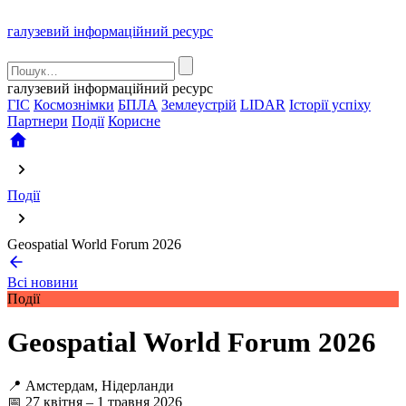
галузевий інформаційний ресурс
галузевий інформаційний ресурс
ГІС
Космознімки
БПЛА
Землеустрій
LIDAR
Історії успіху
Партнери
Події
Корисне
Події
Geospatial World Forum 2026
Всі новини
Події
Geospatial World Forum 2026
📍 Амстердам, Нідерланди
📅 27 квітня – 1 травня 2026