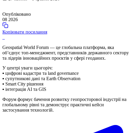
Опубліковано
08 2026
Копіювати посилання
Geospatial World Forum — це глобальна платформа, яка
об’єднує топ-менеджмент, представників державного сектору
та лідерів інноваційних проєктів у сфері геоданих.
У центрі уваги цьогоріч:
▪️ цифрові кадастри та land governance
▪️ супутникові дані та Earth Observation
▪️ Smart City рішення
▪️ інтеграція AI та GIS
Форум формує бачення розвитку геопросторової індустрії на
глобальному рівні та демонструє практичні кейси
застосування технологій.