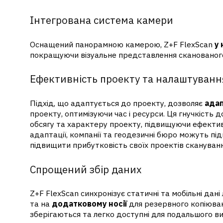
Інтегрована система камери
Оснащений панорамною камерою, Z+F FlexScan
у 
покращуючи візуальне представлення сканованог
Ефективність проекту та налаштуванн
Підхід, що адаптується до проекту, дозволяє
адап
проекту, оптимізуючи час і ресурси. Ця гнучкість
обсягу та характеру проекту, підвищуючи ефекти
адаптації, компанії та геодезичні бюро можуть п
підвищити прибутковість своїх проектів скануванн
Спрощений збір даних
Z+F FlexScan синхронізує статичні та мобільні дан
та на
додатковому носії
для резервного копіюван
зберігаються та легко доступні для подальшого в