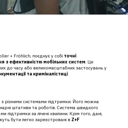
ler + Fröhlich, поєднує у собі
точні
ня з ефективністю мобільних систем
. Це
ивих до часу або великомасштабних застосувань у
окументації та криміналістиці
.
я з різними системами підтримки. Його можна
онарні штативи та роботів. Система швидкого
 підтримки за лічені хвилини. Крім того, дані,
жуть бути легко зареєстровані в
Z+F