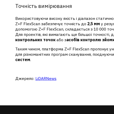
Точність вимірювання
Використовуючи високу якість і діапазон статичн
Z+F FlexScan забезпечує точність до
2,5 мм
у резу
допомогою Z+F FlexScan, складається з 10 000 точо
Для проектів, які вимагають ще більшої точності
контрольних точок
або з
асобів контролю зйом
Таким чином, платформа Z+F FlexScan пропонує ун
для різноманітних програм сканування, поєднуючи 
систем
.
Джерело:
LiDARNews