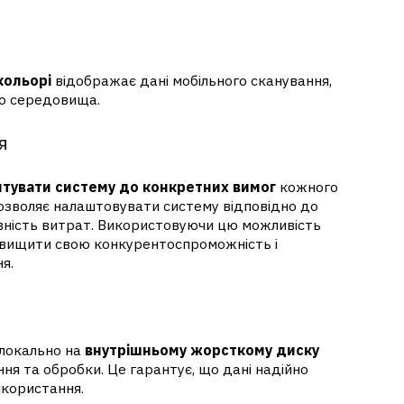
кольорі
відображає дані мобільного сканування,
о середовища.
я
тувати систему до конкретних вимог
кожного
 дозволяє налаштовувати систему відповідно до
вність витрат. Використовуючи цю можливість
ідвищити свою конкурентоспроможність і
я.
і локально на
внутрішньому жорсткому диску
ня та обробки. Це гарантує, що дані надійно
икористання.