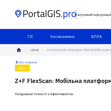
галузевий інформаці
ГІС
Космознімки
БПЛА
LIDAR
Z+F FLEXSCAN: МОБІЛЬНА ПЛАТФОРМА SLAM
Всі новини
LIDAR
Z+F FlexScan: Мобільна платфо
Поєднання точності з ефективністю