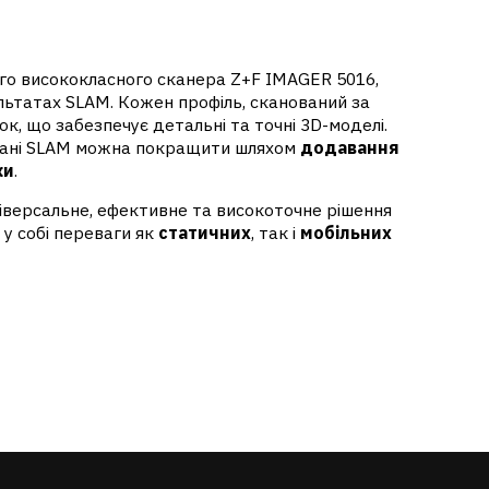
ого висококласного сканера Z+F IMAGER 5016,
льтатах SLAM. Кожен профіль, сканований за
к, що забезпечує детальні та точні 3D-моделі.
, дані SLAM можна покращити шляхом
додавання
ки
.
іверсальне, ефективне та високоточне рішення
у собі переваги як
статичних
, так і
мобільних