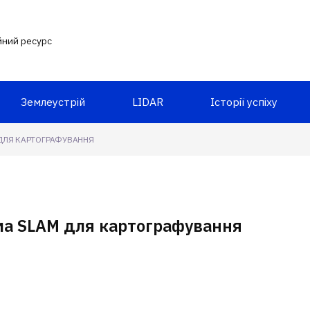
йний ресурс
Землеустрій
LIDAR
Історії успіху
 ДЛЯ КАРТОГРАФУВАННЯ
рма SLAM для картографування