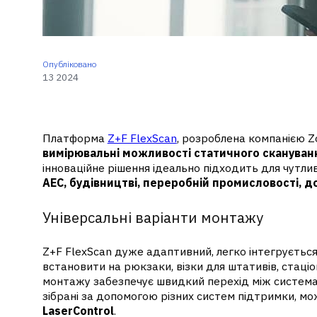
Опубліковано
13 2024
Платформа
Z+F FlexScan
, розроблена компанією Zol
вимірювальні можливості статичного скануван
інноваційне рішення ідеально підходить для чутл
AEC, будівництві, переробній промисловості, д
Універсальні варіанти монтажу
Z+F FlexScan дуже адаптивний, легко інтегруєтьс
встановити на рюкзаки, візки для штативів, стаці
монтажу забезпечує швидкий перехід між системами
зібрані за допомогою різних систем підтримки, мо
LaserControl
.