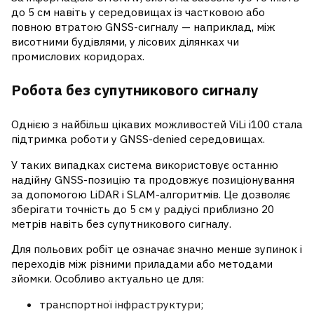
до 5 см навіть у середовищах із частковою або
повною втратою GNSS-сигналу — наприклад, між
висотними будівлями, у лісових ділянках чи
промислових коридорах.
Робота без супутникового сигналу
Однією з найбільш цікавих можливостей ViLi i100 стала
підтримка роботи у GNSS-denied середовищах.
У таких випадках система використовує останню
надійну GNSS-позицію та продовжує позиціонування
за допомогою LiDAR і SLAM-алгоритмів. Це дозволяє
зберігати точність до 5 см у радіусі приблизно 20
метрів навіть без супутникового сигналу.
Для польових робіт це означає значно менше зупинок і
переходів між різними приладами або методами
зйомки. Особливо актуально це для:
транспортної інфраструктури;