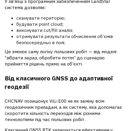
У зв’язці з програмним забезпеченням LandStar
система дозволяє:
сканувати територію;
будувати point cloud;
виконувати cut/fill аналіз;
отримувати результати обчислення об’ємів
безпосередньо в полі.
Це змінює саму логіку польових робіт — від моделі
“зібрати зараз, обробити потім” до сценарію
прийняття рішень прямо на об’єкті.
Від класичного GNSS до адаптивної
геодезії
CHCNAV позиціонує ViLi i100 не як заміну всім
геодезичним приладам, а як систему, яка допомагає
скоротити кількість переходів між різними
технологіями під час польових робіт.
Класичний GNSS RTK залишається ефективним у