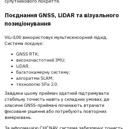
супутникового покриття.
Поєднання GNSS, LiDAR та візуального
позиціонування
ViLi i100 використовує мультисенсорний підхід.
Система поєднує:
GNSS RTK;
високочастотний IMU;
LiDAR;
багатокамерну систему;
алгоритми SLAM;
технологію SFix 2.0.
Завдяки цьому приймач здатний підтримувати
стабільну точність навіть у складних умовах, де
класичні GNSS-приймачі починають втрачати
фіксоване рішення або потребують повторних
вимірювань.
За інформацією CHCNAV, система забезпечує точність