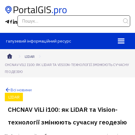
галузевий інформаційний ресурс
LIDAR
CHCNAV VILI I100: ЯК LIDAR ТА VISION-ТЕХНОЛОГІЇ ЗМІНЮЮТЬ СУЧАСНУ
ГЕОДЕЗІЮ
Всі новини
LIDAR
CHCNAV ViLi i100: як LiDAR та Vision-
технології змінюють сучасну геодезію