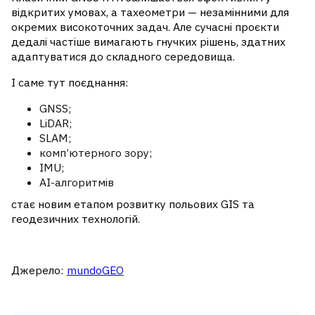
відкритих умовах, а тахеометри — незамінними для
окремих високоточних задач. Але сучасні проєкти
дедалі частіше вимагають гнучких рішень, здатних
адаптуватися до складного середовища.
І саме тут поєднання:
GNSS;
LiDAR;
SLAM;
комп’ютерного зору;
IMU;
AI-алгоритмів
стає новим етапом розвитку польових GIS та
геодезичних технологій.
Джерело:
mundoGEO