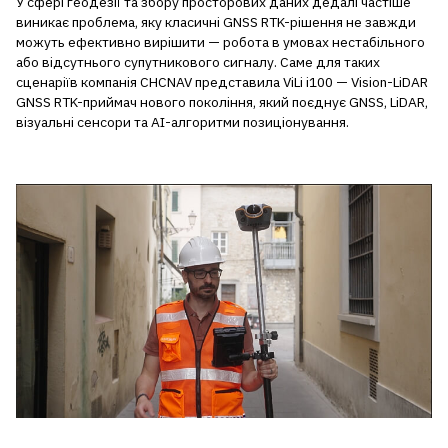
У сфері геодезії та збору просторових даних дедалі частіше
виникає проблема, яку класичні GNSS RTK-рішення не завжди
можуть ефективно вирішити — робота в умовах нестабільного
або відсутнього супутникового сигналу. Саме для таких
сценаріїв компанія CHCNAV представила ViLi i100 — Vision-LiDAR
GNSS RTK-приймач нового покоління, який поєднує GNSS, LiDAR,
візуальні сенсори та AI-алгоритми позиціонування.