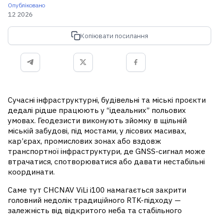
Опубліковано
12 2026
Копіювати посилання
Сучасні інфраструктурні, будівельні та міські проєкти
дедалі рідше працюють у “ідеальних” польових
умовах. Геодезисти виконують зйомку в щільній
міській забудові, під мостами, у лісових масивах,
кар’єрах, промислових зонах або вздовж
транспортної інфраструктури, де GNSS-сигнал може
втрачатися, спотворюватися або давати нестабільні
координати.
Саме тут CHCNAV ViLi i100 намагається закрити
головний недолік традиційного RTK-підходу —
залежність від відкритого неба та стабільного