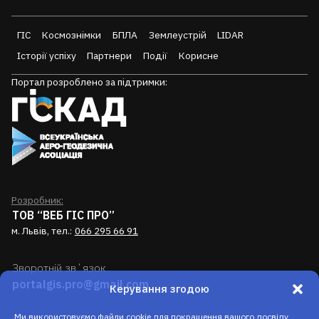
ГІС
Космознімки
БПЛА
Землеустрій
LIDAR
Історії успіху
Партнери
Події
Корисне
Портал розроблено за підтримки:
Розробник:
ТОВ “ВЕБ ГІС ПРО”
м. Львів, тел.:
066 295 66 91
Зворотній звʼязок
portalgis.pro@gmail.com
Керування згодою
Ми використовуємо файли cookie для покращення вашого досвіду