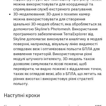
можна використовувати для координації та
спрямування служб екстреного реагування.
3D-моделювання: 3D-дані з похилих камер
можна використовувати для створення
ідеальної 3D-моделі області, яка обробляється за
допомогою Skyline’s Photomesh. Використання
програмного забезпечення TerraExplorer від
Skyline допомагає виконувати аналітику в моделі
поверхні, наприклад, візуальну лінію видимості
оглядових веж і оптимізовані польоти БПЛА для
виявлення територій. Використовуючи різні
модулі штучного інтелекту, 3D-модель також
дозволяє симулювати лісові пожежі, щоб
перевірити, чи видно пожежі з віддалених точок,
таких як оглядові вежі, або з БПЛА, що летить на
різних висотах і використовує різні стратегії
польоту.
Наступні кроки