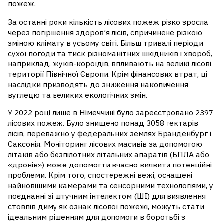
пожеж.
За останні роки кількість лісових пожеж різко зросла
через погіршення здоров’я лісів, спричинене різкою
зміною клімату в усьому світі. Більш тривалі періоди
сухої погоди та тиск різноманітних шкідників і хвороб,
наприклад, жуків-короїдів, впливають на великі лісові
території Північної Європи. Крім фінансових втрат, ці
наслідки призводять до зниження накопичення
вуглецю та великих екологічних змін.
У 2022 році лише в Німеччині було зареєстровано 2397
лісових пожеж. Було знищено понад 3058 гектарів
лісів, переважно у федеральних землях Бранденбург і
Саксонія. Моніторинг лісових масивів за допомогою
літаків або безпілотних літальних апаратів (БПЛА або
«дронів») може допомогти вчасно виявити потенційні
проблеми. Крім того, спостережні вежі, оснащені
найновішими камерами та сенсорними технологіями, у
поєднанні зі штучним інтелектом (ШІ) для виявлення
стовпів диму як ознак лісової пожежі, можуть стати
ідеальним рішенням для допомоги в боротьбі з