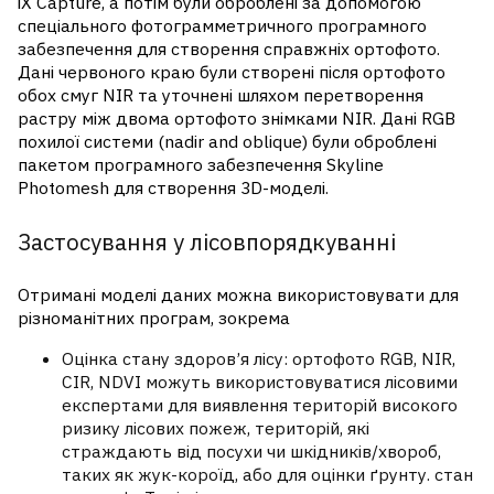
iX Capture, а потім були оброблені за допомогою
спеціального фотограмметричного програмного
забезпечення для створення справжніх ортофото.
Дані червоного краю були створені після ортофото
обох смуг NIR та уточнені шляхом перетворення
растру між двома ортофото знімками NIR. Дані RGB
похилої системи (nadir and oblique) були оброблені
пакетом програмного забезпечення Skyline
Photomesh для створення 3D-моделі.
Застосування у лісовпорядкуванні
Отримані моделі даних можна використовувати для
різноманітних програм, зокрема
Оцінка стану здоров’я лісу: ортофото RGB, NIR,
CIR, NDVI можуть використовуватися лісовими
експертами для виявлення територій високого
ризику лісових пожеж, територій, які
страждають від посухи чи шкідників/хвороб,
таких як жук-короїд, або для оцінки ґрунту. стан