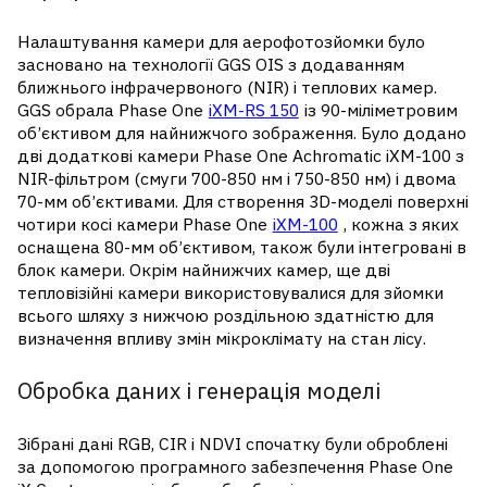
Налаштування камери для аерофотозйомки було
засновано на технології GGS OIS з додаванням
ближнього інфрачервоного (NIR) і теплових камер.
GGS обрала Phase One
iXM-RS 150
із 90-міліметровим
об’єктивом для найнижчого зображення. Було додано
дві додаткові камери Phase One Achromatic iXM-100 з
NIR-фільтром (смуги 700-850 нм і 750-850 нм) і двома
70-мм об’єктивами. Для створення 3D-моделі поверхні
чотири косі камери Phase One
iXM-100
, кожна з яких
оснащена 80-мм об’єктивом, також були інтегровані в
блок камери. Окрім найнижчих камер, ще дві
тепловізійні камери використовувалися для зйомки
всього шляху з нижчою роздільною здатністю для
визначення впливу змін мікроклімату на стан лісу.
Обробка даних і генерація моделі
Зібрані дані RGB, CIR і NDVI спочатку були оброблені
за допомогою програмного забезпечення Phase One