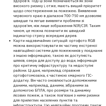
здоров’я. Тоді ці зони позначаються як зони
високого ризику і, отже, мають вищий пріоритет
щодо спостереження за пожежею. Виявлення
червоного краю в діапазоні 700-750 нм дозволяє
швидше та легше виявляти проблеми зі
здоров’ям, ніж лише зображення NIR/CIR. Таким
чином, це можна позначити як швидкий
індикатор стресу всередині дерев.
Карти надзвичайних ситуацій: ортофото RGB
можна використовувати як частину екстреної
навігаційної системи для пожежників у поєднанні
з іншою інформацією, такою як доступність
шляхів, озера для доступу до води, інформація
про критичну інфраструктуру та недоступні
райони. Ці дані, наприклад справжня
ортофотомозаїка, є частиною хмарного ГІС-
додатку. Він часто оновлюється допоміжними
даними, наприклад, даними, зібраними за
допомогою БПЛА, про розміри та динаміку
лісових пожеж, а також пов’язані з ними ризики
для прилеглих населених пунктів та
інфраструктури. Цю навігаційну програму також