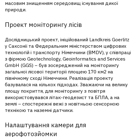
масовим знищенням середовищ існування дикої
природи.
Проект моніторингу лісів
Дослідницький проект, ініційований Landkreis Goerlitz
у Саксонії та Федеральним міністерством цифрових
технологій і транспорту Німеччини (BMDV), у співпраці
з фірмою Geotechnology, Geoinformatics and Services
GmbH (GGS) – був зосереджений на моніторингу
загальної лісової території площею 170 км2 на
північному сході Німеччини. Реалізація проекту
базувалася на кількох підходах. Зважаючи на велику
площу покриття, для моніторингу з повітря
використовувався літак-геодезист та БПЛА, а на
землі – спостережні вежі з новітньою сенсорною
технікою та наземні датчики.
Налаштування камери для
аерофотозйомки