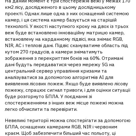
На даний момент є три спостережні вежі у межах 170
км
2
лісу, дослідженого в цьому дослідницькому
проекті. Однак лише одна з них оснащений системою
камер, і ця система камер базується на старішій
технології. У якості наступного кроку на двох із трьох
веж буде встановлено інноваційну матрицю камер,
встановлену на карданному підвісі, яка знімає RGB,
NIR, AC і теплові дані. Підвіс скануватиме область під
кутом 270 градусів, а камери зніматимуть
зображення з перекриттям боків на 60%. Отримані
дані будуть передаватися через мережу 5G на
центральний сервер управління кризами та
аналізуватися за допомогою алгоритмів AI для
виявлення лісових пожеж. Якщо буде виявлено лісову
пожежу, спрацює сигнал тривоги, і для оцінки ситуації
буде розгорнуто БПЛА. У поєднанні зі
спостереженнями з інших веж місце пожежі можна
легко обчислити та перевірити.
Невеликі території можна спостерігати за допомогою
БПЛА, оснащених камерами RGB, NIR і червоним
краєм. Щоб забезпечити більший час польоту, ці