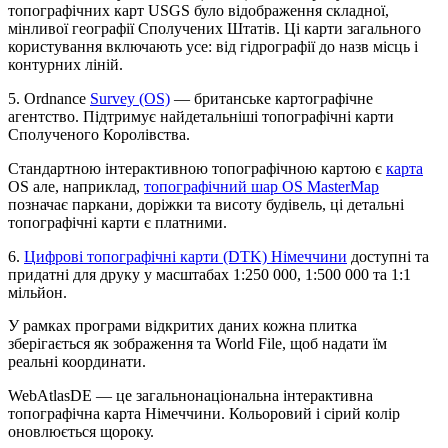
топографічних карт USGS було відображення складної,
мінливої ​​географії Сполучених Штатів. Ці карти загального
користування включають усе: від гідрографії до назв місць і
контурних ліній.
5.
Ordnance
Survey (OS)
— британське картографічне
агентство. Підтримує найдетальніші топографічні карти
Сполученого Королівства.
Стандартною інтерактивною топографічною картою є
карта
OS але, наприклад,
топографічний шар OS MasterMap
позначає паркани, доріжки та висоту будівель, ці детальні
топографічні карти є платними.
6.
Цифрові топографічні карти (DTK) Німеччини
доступні та
придатні для друку у масштабах 1:250 000, 1:500 000 та 1:1
мільйон.
У рамках програми відкритих даних кожна плитка
зберігається як зображення та World File, щоб надати їм
реальні координати.
WebAtlasDE — це загальнонаціональна інтерактивна
топографічна карта Німеччини. Кольоровий і сірий колір
оновлюється щороку.