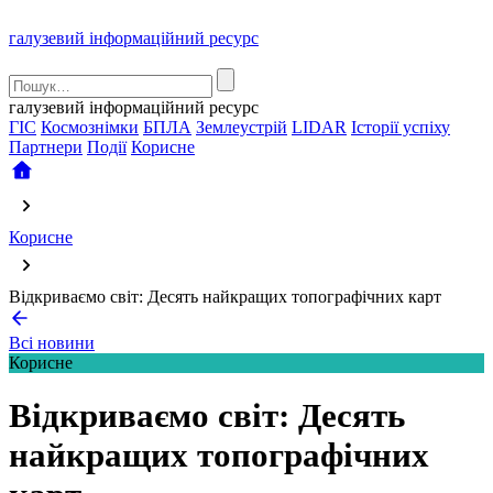
галузевий інформаційний ресурс
галузевий інформаційний ресурс
ГІС
Космознімки
БПЛА
Землеустрій
LIDAR
Історії успіху
Партнери
Події
Корисне
Корисне
Відкриваємо світ: Десять найкращих топографічних карт
Всі новини
Корисне
Відкриваємо світ: Десять
найкращих топографічних