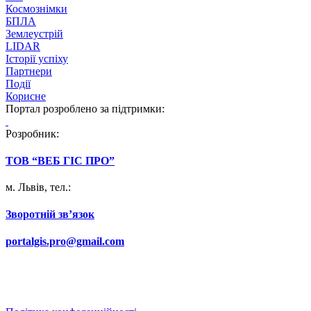
Космознімки
БПЛА
Землеустрій
LIDAR
Історії успіху
Партнери
Події
Корисне
Портал розроблено за підтримки:
Розробник:
ТОВ “ВЕБ ГІС ПРО”
м. Львів, тел.:
066 295 66 91
Зворотній звʼязок
portalgis.pro@gmail.com