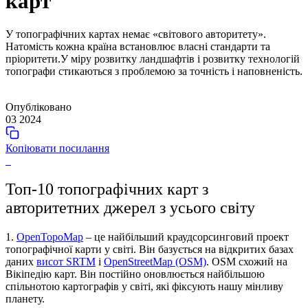
карт
У топографічних картах немає «світового авторитету».
Натомість кожна країна встановлює власні стандарти та
пріоритети.У міру розвитку ландшафтів і розвитку технологій
топографи стикаються з проблемою за точність і наповненість.
Опубліковано
03 2024
Копіювати посилання
Топ-10 топографічних карт з
авторитетних джерел з усього світу
1.
OpenTopoMap
– це найбільший краудсорсинговий проект
топографічної карти у світі. Він базується на відкритих базах
даних
висот SRTM
і
OpenStreetMap (OSM)
. OSM схожий на
Вікіпедію карт. Він постійно оновлюється найбільшою
спільнотою картографів у світі, які фіксують нашу мінливу
планету.