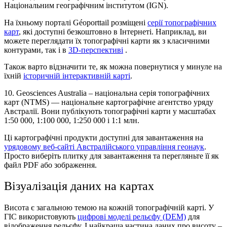
Національним географічним інститутом (IGN).
На їхньому порталі Géoporttail розміщені
серії топографічних
карт
, які доступні безкоштовно в Інтернеті. Наприклад, ви
можете переглядати їх топографічні карти як з класичними
контурами, так і в
3D-перспективі
.
Також варто відзначити те, як можна повернутися у минуле на
їхній
історичній інтерактивній карті
.
10.
Geosciences Australia –
національна серія топографічних
карт (NTMS) — національне картографічне агентство уряду
Австралії. Вони публікують топографічні карти у масштабах
1:50 000, 1:100 000, 1:250 000 і 1:1 млн.
Ці картографічні продукти доступні для завантаження на
урядовому веб-сайті Австралійського управління геонаук
.
Просто виберіть плитку для завантаження та перегляньте її як
файл PDF або зображення.
Візуалізація даних на картах
Висота є загальною темою на кожній топографічній карті. У
ГІС використовують
цифрові моделі рельєфу (DEM)
для
відображення рельєфу. І найкраща частина даних про висоту –