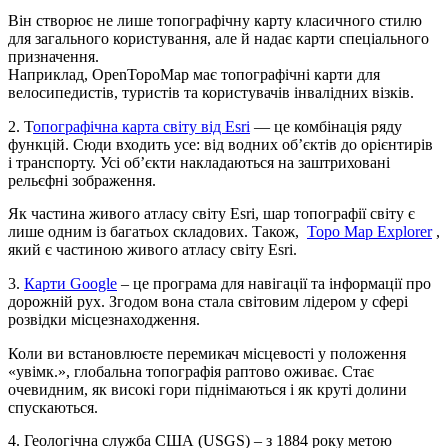
Він створює не лише топографічну карту класичного стилю
для загального користування, але й надає карти спеціального
призначення.
Наприклад, OpenTopoMap має топографічні карти для
велосипедистів, туристів та користувачів інвалідних візків.
2.
Т
опографічна карта світу від Esri
— це комбінація ряду
функцій. Сюди входить усе: від водних об’єктів до орієнтирів
і транспорту. Усі об’єкти накладаються на заштриховані
рельєфні зображення.
Як частина живого атласу світу Esri, шар топографії світу є
лише одним із багатьох складових. Також,
Topo Map Explorer
,
який є частиною живого атласу світу Esri.
3.
Карти Google
– це програма для навігації та інформації про
дорожній рух. Згодом вона стала світовим лідером у сфері
розвідки місцезнаходження.
Коли ви встановлюєте перемикач місцевості у положення
«увімк.», глобальна топографія раптово оживає. Стає
очевидним, як високі гори піднімаються і як круті долини
спускаються.
4.
Геологічна служба США (USGS) –
з 1884 року метою