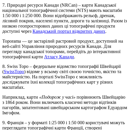
7.
Природні ресурси Канади (NRCan) – к
арти Канадської
національної топографічної системи (NTS) мають масштаби
1:50 000 і 1:250 000. Вони відображають рельєф, дренаж,
лісовий покрив, населені пункти, дороги та залізниці. Разом із
низкою геопросторових даних ці топографічні продукти
доступні через
Канадський портал відкритих даних
.
Toporama — це застарілий растровий продукт, доступний на
веб-сайті Управління природних ресурсів Канади. Для
перегляду канадської топорами, перейдіть до інтерактивної
топографічної карти
Атласу Канади
.
8.
Swiss Topo –
федеральне відомство топографії Швейцарії
(
SwissTopo
) відоме у всьому світі своєю точністю, якістю та
майстерністю. На порталі SwissTopo є можливість
досліджувати їхні колекції топографічних карт у різних
масштабах.
Наприклад, карти
«Подорож у часі»
порівнюють Швейцарію
з 1864 роком. Вони включають класичні методи відтінків
пагорбів, запатентовані швейцарським картографом Едуардом
Імгофом.
9.
Франція – у
форматі 1:25 000 і 1:50 000 користувачі можуть
переглядати топографічні карти Франції, створені