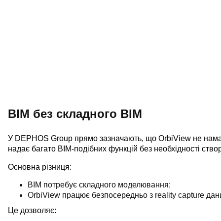
BIM без складного BIM
У DEPHOS Group прямо зазначають, що OrbiView не намаг
надає багато BIM-подібних функцій без необхідності ств
Основна різниця:
BIM потребує складного моделювання;
OrbiView працює безпосередньо з reality capture дан
Це дозволяє: