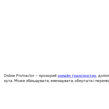
Online Protractor – прозорий
онлайн транспортир
, допо
кута. Може збільшувати, зменшувати, обертати і перем