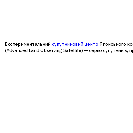
Експериментальний
супутниковий центр
Японського кос
(Advanced Land Observing Satellite) — серію супутників