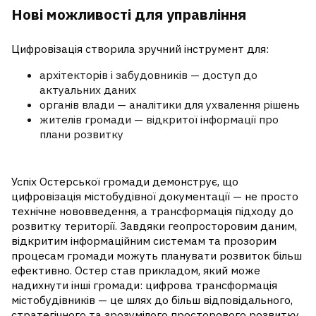
Нові можливості для управління
Цифровізація створила зручний інструмент для:
архітекторів і забудовників — доступ до
актуальних даних
органів влади
— аналітики для ухвалення рішень
жителів громади
— відкритої інформації про
плани розвитку
Успіх Остерської громади демонструє, що
цифровізація містобудівної документації — не просто
технічне нововведення, а трансформація підходу до
розвитку території. Завдяки геопросторовим даним,
відкритим інформаційним системам та прозорим
процесам громади можуть планувати розвиток більш
ефективно.
Остер став прикладом, який може
надихнути інші громади: цифрова трансформація
містобудівників — це шлях до більш відповідального,
стратегічного та зрозумілого просторового розвитку.