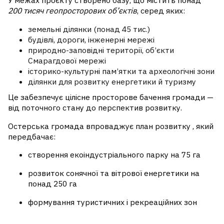
У межах проєкту створено базу, що містить понад
200 тисяч геопросторових об’єктів
, серед яких:
земельні ділянки (понад 45 тис.)
будівлі, дороги, інженерні мережі
природно-заповідні території, об’єкти
Смарагдової мережі
історико-культурні пам’ятки та археологічні зони
ділянки для розвитку енергетики й туризму
Це забезпечує цілісне просторове бачення громади —
від поточного стану до перспектив розвитку.
Остерська громада впроваджує план розвитку , який
передбачає:
створення екоіндустріального парку на 75 га
розвиток сонячної та вітрової енергетики на
понад 250 га
формування туристичних і рекреаційних зон