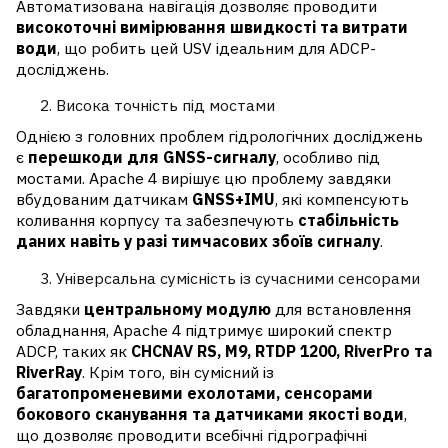
Автоматизована навігація дозволяє проводити
високоточні вимірювання швидкості та витрати
води
, що робить цей USV ідеальним для ADCP-
досліджень.
Висока точність під мостами
Однією з головних проблем гідрологічних досліджень
є
перешкоди для GNSS-сигналу
, особливо під
мостами. Apache 4 вирішує цю проблему завдяки
вбудованим датчикам
GNSS+IMU
, які компенсують
коливання корпусу та забезпечують
стабільність
даних навіть у разі тимчасових збоїв сигналу
.
Універсальна сумісність із сучасними сенсорами
Завдяки
центральному модулю
для встановлення
обладнання, Apache 4 підтримує широкий спектр
ADCP, таких як
CHCNAV RS, M9, RTDP 1200, RiverPro та
RiverRay
. Крім того, він сумісний із
багатопроменевими ехолотами, сенсорами
бокового сканування та датчиками якості води
,
що дозволяє проводити всебічні гідрографічні