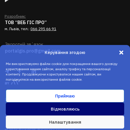
Розробник:
ТОВ “ВЕБ ГІС ПРО”
м. Львів, тел.:
066 295 66 91
Зворотній звʼязок
portalgis.pro@gmail.com
Керування згодою
Ми використовуємо файли cookie для покращення вашого досвіду
користування нашим сайтом, аналізу трафіку та персоналізації
контенту. Продовжуючи користуватися нашим сайтом, ви
погоджуєтеся на використання файлів cookie.
Приймаю
Політика конфеденційності
Відмовляюсь
Умови використання
Налаштування
© 2026 PortalGIS. Всі права захищено