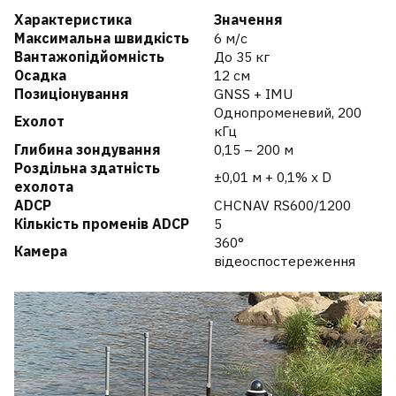
Характеристика
Значення
Максимальна швидкість
6 м/с
Вантажопідйомність
До 35 кг
Осадка
12 см
Позиціонування
GNSS + IMU
Однопроменевий, 200
Ехолот
кГц
Глибина зондування
0,15 – 200 м
Роздільна здатність
±0,01 м + 0,1% x D
ехолота
ADCP
CHCNAV RS600/1200
Кількість променів ADCP
5
360°
Камера
відеоспостереження