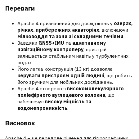
Переваги
Apache 4 призначений для досліджень у
озерах,
річках, прибережних акваторіях
, включаючи
мілководдя та зони зі складними течіями
.
Завдяки
GNSS+IMU
та
адаптивному
навігаційному контролеру
, пристрій
залишається стабільним навіть у турбулентних
водах.
Його легка конструкція (13 кг) дозволяє
керувати пристроєм одній людині
, що робить
його зручним для мобільних досліджень.
Apache 4 створено з
високомолекулярного
поліефірного вуглецевого волокна
, що
забезпечує
високу міцність та
водонепроникність
.
Висновок
Apache 4 – це передове рішення для гідрографічних