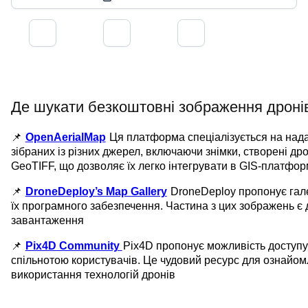
Де шукати безкоштовні зображення дроні
📌
OpenAerialMap
Ця платформа спеціалізується на нада
зібраних із різних джерел, включаючи знімки, створені др
GeoTIFF, що дозволяє їх легко інтегрувати в GIS-платфо
📌
DroneDeploy’s Map Gallery
DroneDeploy пропонує гал
їх програмного забезпечення. Частина з цих зображень є
завантаження
📌
Pix4D Community
Pix4D пропонує можливість доступу
спільнотою користувачів. Це чудовий ресурс для ознайо
використання технологій дронів