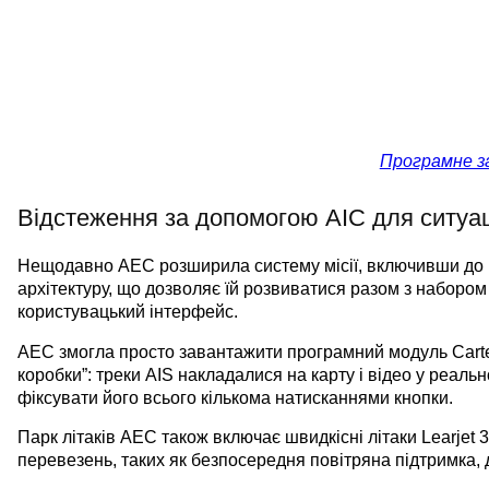
Програмне за
Відстеження за допомогою АІС для ситуаці
Нещодавно AEC розширила систему місії, включивши до не
архітектуру, що дозволяє їй розвиватися разом з набором
користувацький інтерфейс.
AEC змогла просто завантажити програмний модуль CarteN
коробки”: треки AIS накладалися на карту і відео у реаль
фіксувати його всього кількома натисканнями кнопки.
Парк літаків AEC також включає швидкісні літаки Learjet 
перевезень, таких як безпосередня повітряна підтримка, 