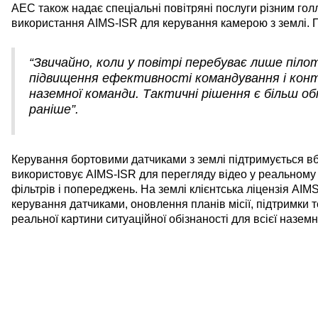
AEC також надає спеціальні повітряні послуги різним г
використання AIMS-ISR для керування камерою з землі. П
“Звичайно, коли у повітрі перебуває лише піло
підвищення ефективності командування і кон
наземної команди. Тактичні рішення є більш о
раніше”.
Керування бортовими датчиками з землі підтримується в
використовує AIMS-ISR для перегляду відео у реальному ч
фільтрів і попереджень. На землі клієнтська ліцензія AIM
керування датчиками, оновлення планів місії, підтримки т
реальної картини ситуаційної обізнаності для всієї назем