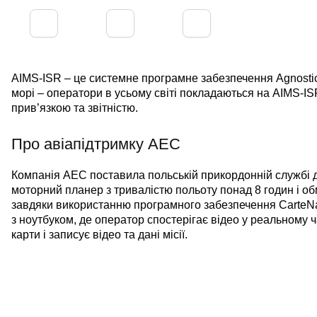
AIMS-ISR – це системне програмне забезпечення
Agnosti
морі – оператори в усьому світі покладаються на AIMS-IS
прив’язкою та звітністю.
Про авіапідтримку AEC
Компанія AEC поставила польській прикордонній службі 
моторний планер з тривалістю польоту понад 8 годин і об
завдяки використанню програмного забезпечення CarteNa
з ноутбуком, де оператор спостерігає відео у реальному ча
карти і записує відео та дані місії.