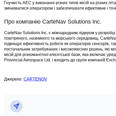
Гнучкість AEC у виконанні різних типів місій на різних лі
змінюватися оператором і забезпечувати ефективне і точне
Про компанію CarteNav Solutions Inc.
CarteNav Solutions Inc. є міжнародним лідером у розробц
повітряного, наземного та морського середовищ. CarteNa
підвищує ефективність роботи як операторів сенсорів, так
постачальник затребуваних і високоякісних рішень, які м
місій для різноманітної клієнтської бази, яка включає ур
Provincial Aerospace Ltd. і входить до групи компаній Exch
Джерело:
CARTENOV