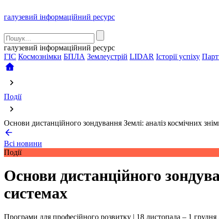
галузевий інформаційний ресурс
галузевий інформаційний ресурс
ГІС
Космознімки
БПЛА
Землеустрій
LIDAR
Історії успіху
Парт
Події
Основи дистанційного зондування Землі: аналіз космічних знім
Всі новини
Події
Основи дистанційного зондува
системах
Програми для професійного розвитку | 18 листопада – 1 грудня 