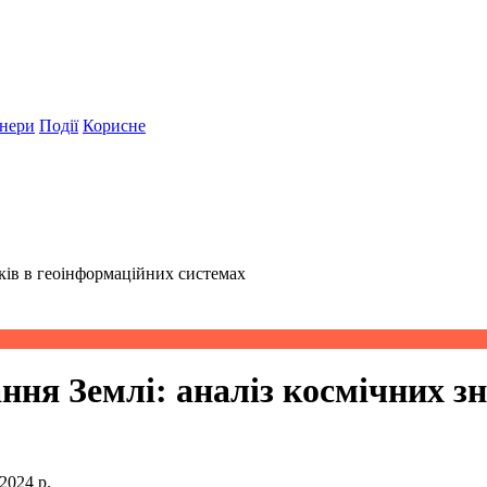
нери
Події
Корисне
ків в геоінформаційних системах
ння Землі: аналіз космічних з
2024 р.