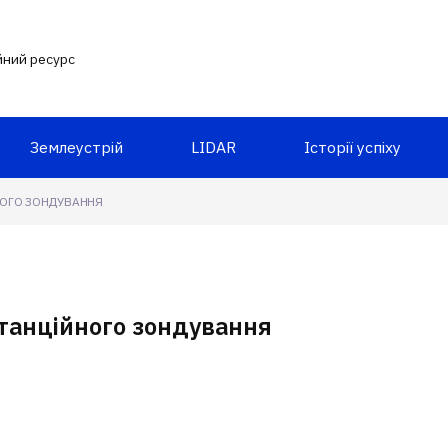
йний ресурс
Землеустрій
LIDAR
Історії успіху
НОГО ЗОНДУВАННЯ
станційного зондування