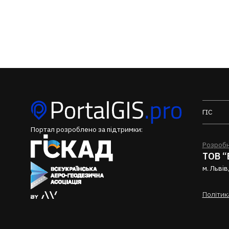
ГІС
Портал розроблено за підтримки:
Розробн
ТОВ “
м. Львів
Політик