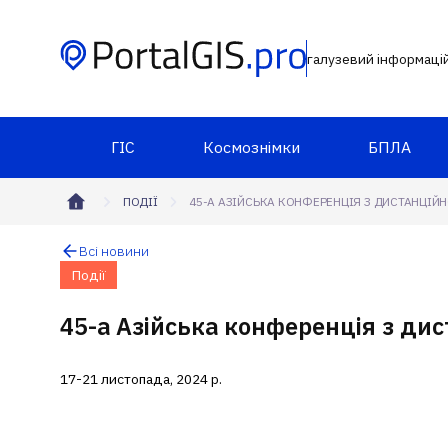
галузевий інформаці
ГІС
Космознімки
БПЛА
ПОДІЇ
45-А АЗІЙСЬКА КОНФЕРЕНЦІЯ З ДИСТАНЦІЙ
Всі новини
Події
45-а Азійська конференція з ди
17-21 листопада, 2024 р.