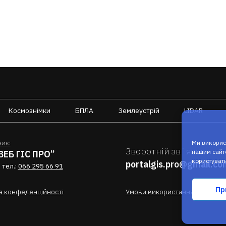
Космознімки
БПЛА
Землеустрій
LIDAR
ик:
Ми викорис
Зворотній звʼязок
нашим сайто
ВЕБ ГІС ПРО”
користуват
portalgis.pro@gmail.co
, тел.:
066 295 66 91
Пр
а конфеденційності
Умови використання