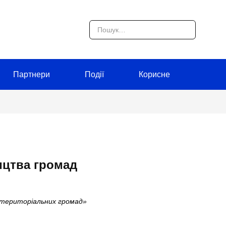
Партнери
Події
Корисне
ицтва громад
а територіальних громад»