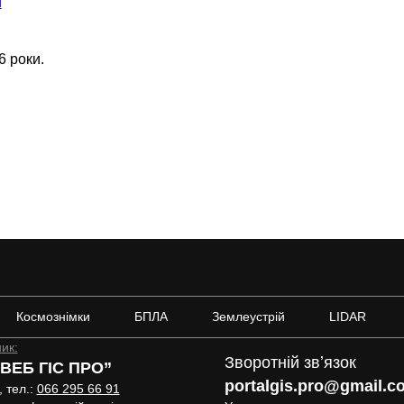
и
6 роки.
Космознімки
БПЛА
Землеустрій
LIDAR
ик:
Зворотній звʼязок
ВЕБ ГІС ПРО”
portalgis.pro@gmail.c
, тел.:
066 295 66 91