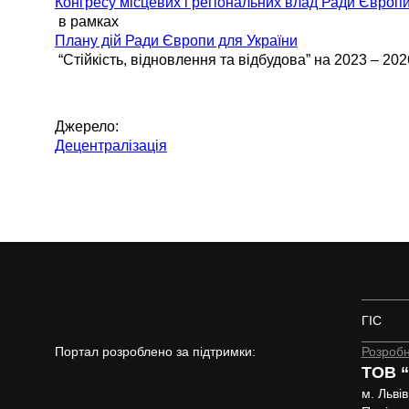
Конгресу місцевих і регіональних влад Ради Європ
в рамках
Плану дій Ради Європи для України
“Стійкість, відновлення та відбудова” на 2023 – 202
Джерело:
Децентралізація
ГІС
Портал розроблено за підтримки:
Розробн
ТОВ “
м. Львів