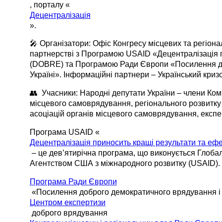
, порталу «
Децентралізація
».
🎤 Організатори: Офіс Конгресу місцевих та регіон
партнерстві з Програмою USAID «Децентралізація п
(DOBRE) та Програмою Ради Європи «Посилення доб
Україні». Інформаційні партнери – Український криз
👥 Учасники: Народні депутати України – члени Комі
місцевого самоврядування, регіонального розвитку
асоціацій органів місцевого самоврядування, експе
Програма USAID «
Децентралізація приносить кращі результати та еф
– це дев’ятирічна програма, що виконується Глобал
Агентством США з міжнародного розвитку (USAID).
Програма Ради Європи
«Посилення доброго демократичного врядування і c
Центром експертизи
доброго врядування