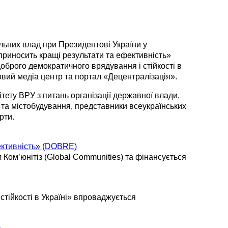
альних влад при Президентові України у
риносить кращі результати та ефективність»
рого демократичного врядування і cтійкості в
овий медіа центр та портал «Децентралізація».
тету ВРУ з питань організації державної влади,
 та містобудування, представники всеукраїнських
рти.
ективність» (DOBRE)
 Ком’юнітіз (Global Communities) та фінансується
тійкості в Україні» впроваджується